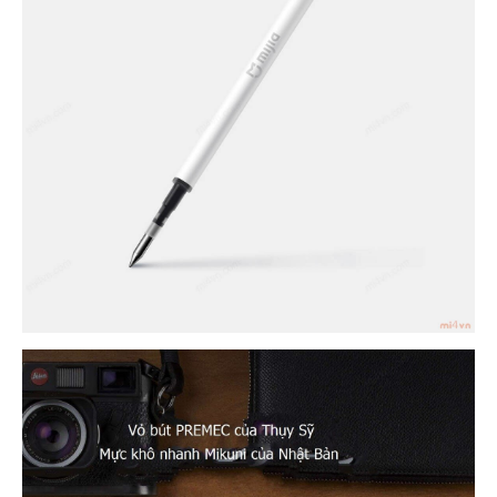
خرید
سابسکرایب
یوتیوب