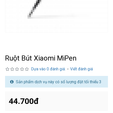
درگوگل.com
اگر
به
دنبال
افزایش
اعتبار
پیج
اینستاگرام
Ruột Bút Xiaomi MiPen
خود
هستید،
Dựa vào 0 đánh giá.
-
Viết đánh giá
خرید
فالوور
Sản phẩm dịch vụ này có số lượng đặt tối thiểu 3
از
هاب
فالوور
44.700đ
می‌تواند
یک