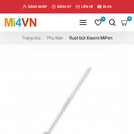
www.خریدفالووراینستاگرام.com
ĐĂNG NHẬP
ĐĂNG KÝ
LIÊN HỆ
BLOG
Digi-
follower.com
0
0
dg-
ads.com
Phụ Kiện
Ruột bút Xiaomi MiPen
Trang chủ
digi-
members.com
buy-
follower.co
خريدهاست.com
ربات
تریدر
خریدفالوورایرانی.com
قیمت-
لیر-
ترکیه.com
www.smmpro.vip
bankfollower.com
تبلیغات-