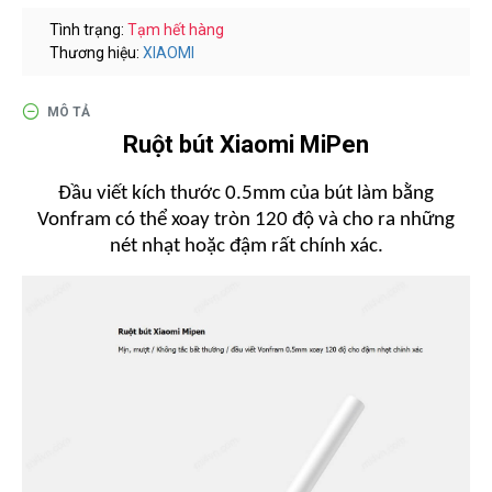
گزینه
مناسب
Tình trạng:
Tạm hết hàng
Thương hiệu:
XIAOMI
باشد.
digi-
follower.com/en/
MÔ TẢ
bestfarsi.ir
Ruột bút Xiaomi MiPen
خرید
فالوور
Đầu viết kích thước 0.5mm của bút làm bằng
واقعی
Vonfram
có thể xoay tròn 120 độ và cho ra những
اینستاگرام
nét nhạt hoặc đậm rất chính xác.
خرید
فالوور با
کیفیت
اینستاگرام
Buy-
Instagram-
Followers-
4.webp