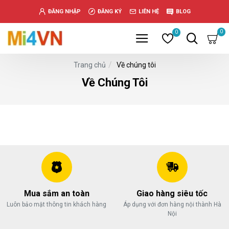
www.خریدفالووراینستاگرام.com
ĐĂNG NHẬP
ĐĂNG KÝ
LIÊN HỆ
BLOG
Digi-
follower.com
0
0
dg-
ads.com
Về chúng tôi
Trang chủ
digi-
members.com
Về Chúng Tôi
buy-
follower.co
خريدهاست.com
ربات
تریدر
خریدفالوورایرانی.com
قیمت-
لیر-
ترکیه.com
Mua sắm an toàn
Giao hàng siêu tốc
www.smmpro.vip
Luôn bảo mật thông tin khách hàng
Áp dụng với đơn hàng nội thành Hà
bankfollower.com
Nội
تبلیغات-