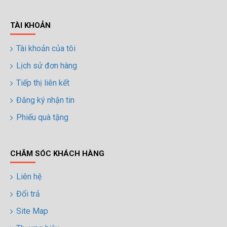
گزینه
مناسب
TÀI KHOẢN
باشد.
digi-
Tài khoản của tôi
follower.com/en/
bestfarsi.ir
Lịch sử đơn hàng
خرید
Tiếp thị liên kết
فالوور
واقعی
Đăng ký nhận tin
اینستاگرام
Phiếu quà tặng
خرید
فالوور با
کیفیت
CHĂM SÓC KHÁCH HÀNG
اینستاگرام
Liên hệ
Buy-
Đổi trả
Instagram-
Followers-
Site Map
4.webp