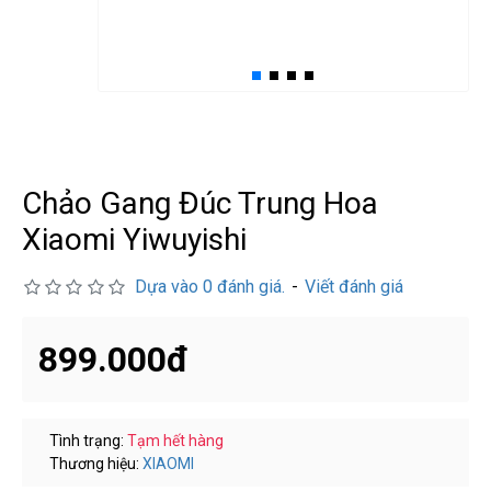
درگوگل.com
اگر
به
دنبال
افزایش
اعتبار
Chảo Gang Đúc Trung Hoa
پیج
اینستاگرام
Xiaomi Yiwuyishi
خود
هستید،
Dựa vào 0 đánh giá.
-
Viết đánh giá
خرید
فالوور
899.000đ
از
هاب
فالوور
می‌تواند
Tình trạng:
Tạm hết hàng
Thương hiệu:
XIAOMI
یک