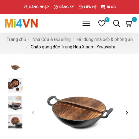
www.خریدفالووراینستاگرام.com
ĐĂNG NHẬP
ĐĂNG KÝ
LIÊN HỆ
BLOG
Digi-
follower.com
0
0
dg-
ads.com
Nhà Cửa & Đời sống
Đồ dùng nhà bếp & phòng ăn
Trang chủ
digi-
Chảo gang đúc Trung Hoa Xiaomi Yiwuyishi
members.com
buy-
follower.co
خريدهاست.com
ربات
تریدر
خریدفالوورایرانی.com
قیمت-
لیر-
ترکیه.com
www.smmpro.vip
bankfollower.com
تبلیغات-