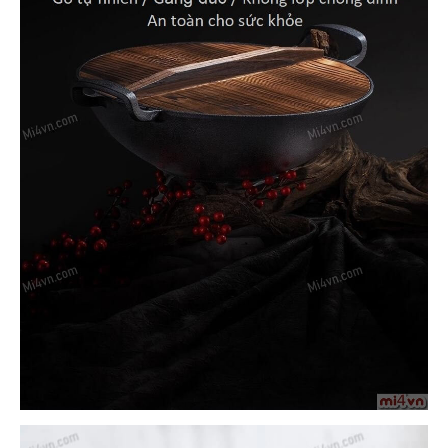
Buy-
Instagram-
Followers-
4.webp
خرید
سابسکرایب
یوتیوب