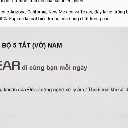
ổi bật sự thoải mái tao nhã của thiên nhiên.
 ở Arizona, California, New Mexico và Texas, đây là nơi trồng b
00%. Supima là một biểu tượng của bông chất lượng cao.