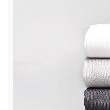
خرید
سابسکرایب
یوتیوب