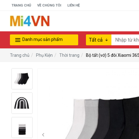
www.خریدفالووراینستاگرام.com
TRANG CHỦ
VỀ CHÚNG TÔI
LIÊN HỆ
Digi-
follower.com
dg-
ads.com
Tất cả
Danh mục sản phẩm
digi-
members.com
Phụ Kiện
Thời trang
Bộ tất (vớ) 5 đôi Xiaomi 36
buy-
Trang chủ
follower.co
خريدهاست.com
ربات
تریدر
خریدفالوورایرانی.com
قیمت-
لیر-
ترکیه.com
www.smmpro.vip
bankfollower.com
تبلیغات-