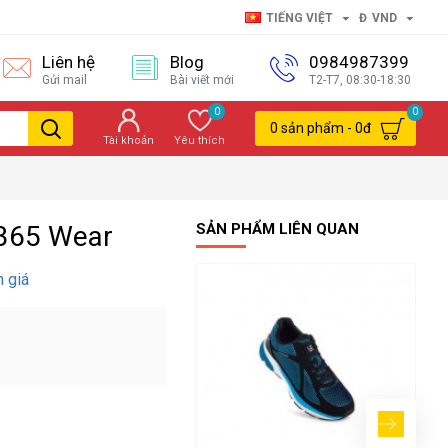
TIẾNG VIỆT
Đ
VND
Liên hệ
Blog
0984987399
Gửi mail
Bài viết mới
T2-T7, 08:30-18:30
0
0
0 sản phẩm - 0đ
Tài khoản
Yêu thích
 365 Wear
SẢN PHẨM LIÊN QUAN
h giá