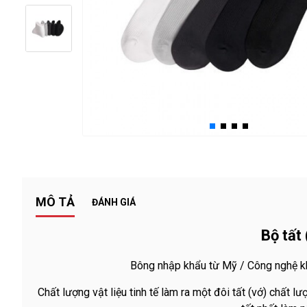
درگوگل.com
اگر
به
دنبال
افزایش
اعتبار
پیج
اینستاگرام
خود
هستید،
خرید
MÔ TẢ
ĐÁNH GIÁ
فالوور
از
Bộ tất
هاب
فالوور
Bông nhập khẩu từ Mỹ / Công nghệ kh
می‌تواند
Chất lượng vật liệu tinh tế làm ra một đôi tất (vớ) chất 
یک