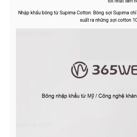
tốt nhất làm n
گزینه
مناسب
Nhập khẩu bông từ Supima Cotton. Bông sợi Supima chỉ có
باشد.
xuất ra những sợi cotton 1
digi-
follower.com/en/
bestfarsi.ir
خرید
فالوور
واقعی
اینستاگرام
خرید
فالوور با
کیفیت
اینستاگرام
Buy-
Instagram-
Followers-
4.webp