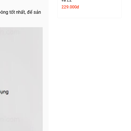
và Z2
X
229.000đ
1
ông tốt nhất, để sản