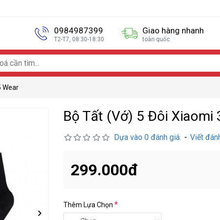
0984987399
Giao hàng nhanh
T2-T7, 08:30-18:30
toàn quốc
5 Wear
Bộ Tất (vớ) 5 Đôi Xiaomi
Dựa vào 0 đánh giá.
-
Viết đán
299.000đ
Thêm Lựa Chọn