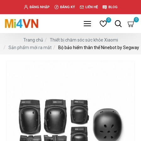
www.خریدفالووراینستاگرام.com
ĐĂNG NHẬP
ĐĂNG KÝ
LIÊN HỆ
BLOG
Digi-
follower.com
0
0
dg-
ads.com
Thiết bị chăm sóc sức khỏe Xiaomi
Trang chủ
digi-
Sản phẩm mới ra mắt
Bộ bảo hiểm thân thể Ninebot by Segway
members.com
buy-
follower.co
خريدهاست.com
ربات
تریدر
خریدفالوورایرانی.com
قیمت-
لیر-
ترکیه.com
www.smmpro.vip
bankfollower.com
تبلیغات-