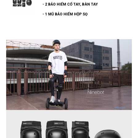
خرید
- 2 BẢO HIỂM CỔ TAY, BÀN TAY
سابسکرایب
- 1 MŨ BẢO HIỂM HỘP SỌ
یوتیوب