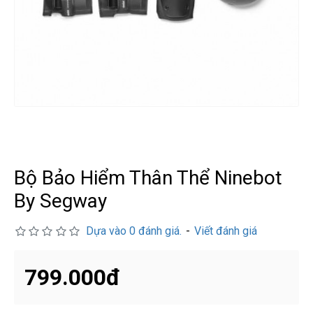
درگوگل.com
اگر
به
دنبال
افزایش
اعتبار
پیج
اینستاگرام
خود
Bộ Bảo Hiểm Thân Thể Ninebot
هستید،
By Segway
خرید
فالوور
Dựa vào 0 đánh giá.
-
Viết đánh giá
از
هاب
فالوور
799.000đ
می‌تواند
یک