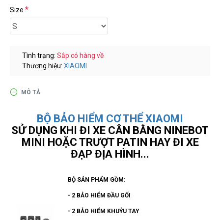
گزینه
Size
مناسب
باشد.
digi-
follower.com/en/
Tình trạng:
Sắp có hàng về
bestfarsi.ir
Thương hiệu:
XIAOMI
خرید
فالوور
MÔ TẢ
واقعی
اینستاگرام
BỘ BẢO HIỂM CƠ THỂ XIAOMI
خرید
SỬ DỤNG KHI ĐI XE CÂN BẰNG NINEBOT
فالوور با
MINI HOẶC TRƯỢT PATIN HAY ĐI XE
کیفیت
ĐẠP ĐỊA HÌNH...
اینستاگرام
Buy-
BỘ SẢN PHẨM GỒM:
Instagram-
- 2 BẢO HIỂM ĐẦU GỐI
Followers-
- 2 BẢO HIỂM KHUỶU TAY
4.webp