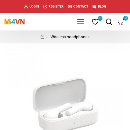
www.خریدفالووراینستاگرام.com
LOGIN
REGISTER
CONTACT
BLOG
Digi-
follower.com
0
0
dg-
ads.com
Wireless headphones
digi-
members.com
buy-
follower.co
خريدهاست.com
ربات
تریدر
خریدفالوورایرانی.com
قیمت-
لیر-
ترکیه.com
www.smmpro.vip
bankfollower.com
تبلیغات-