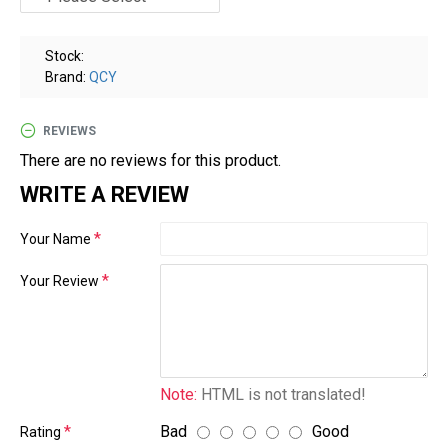
گزینه
مناسب
باشد.
Stock:
digi-
Brand:
QCY
follower.com/en/
bestfarsi.ir
REVIEWS
خرید
There are no reviews for this product.
فالوور
WRITE A REVIEW
واقعی
اینستاگرام
Your Name
خرید
فالوور با
Your Review
کیفیت
اینستاگرام
Buy-
Instagram-
Note:
HTML is not translated!
Followers-
Bad
Good
Rating
4.webp