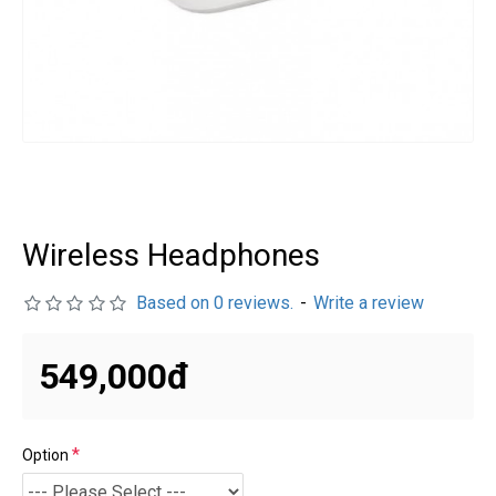
درگوگل.com
اگر
به
دنبال
افزایش
اعتبار
پیج
اینستاگرام
Wireless Headphones
خود
هستید،
Based on 0 reviews.
-
Write a review
خرید
فالوور
549,000đ
از
هاب
فالوور
می‌تواند
Option
یک