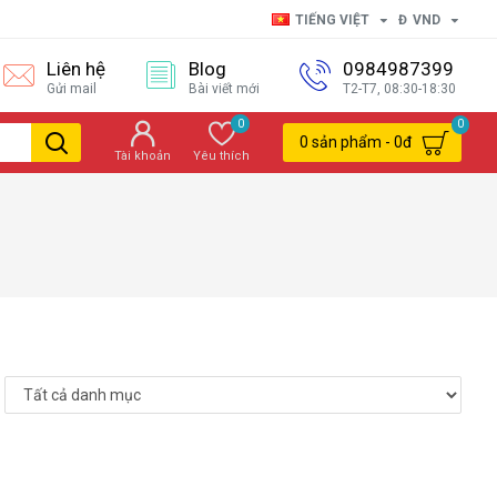
TIẾNG VIỆT
Đ
VND
Liên hệ
Blog
0984987399
Gửi mail
Bài viết mới
T2-T7, 08:30-18:30
0
0
0 sản phẩm - 0đ
Tài khoản
Yêu thích