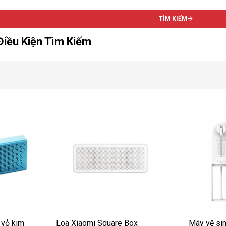
TÌM KIẾM
iều Kiện Tìm Kiếm
 vỏ kim
Loa Xiaomi Square Box
Máy vệ sin