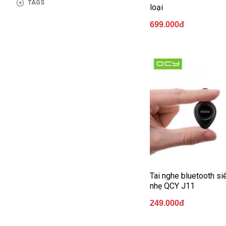
گزینه
TAGS
loại
مناسب
699.000đ
باشد.
digi-
follower.com/en/
bestfarsi.ir
خرید
فالوور
واقعی
اینستاگرام
خرید
فالوور با
کیفیت
اینستاگرام
Tai nghe bluetooth si
Buy-
nhẹ QCY J11
Instagram-
249.000đ
Followers-
4.webp