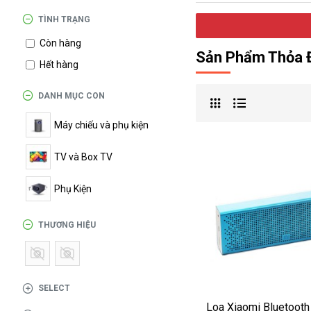
درگوگل.com
TÌNH TRẠNG
Còn hàng
اگر
Sản Phẩm Thỏa Đ
به
Hết hàng
دنبال
افزایش
DANH MỤC CON
اعتبار
Máy chiếu và phụ kiện
پیج
اینستاگرام
TV và Box TV
خود
هستید،
Phụ Kiện
خرید
فالوور
THƯƠNG HIỆU
از
هاب
فالوور
می‌تواند
SELECT
یک
Loa Xiaomi Bluetooth