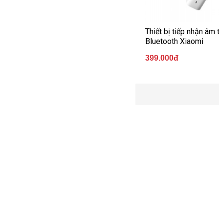
Thiết bị tiếp nhận âm 
Bluetooth Xiaomi
399.000đ
Mua sắm an toàn
Luôn bảo mật thông tin khách hàng
Á
VỀ CHÚNG TÔI
TÀI KHOẢ