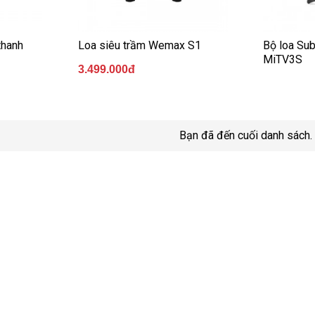
thanh
Loa siêu trầm Wemax S1
Bộ loa Su
MiTV3S
3.499.000đ
Bạn đã đến cuối danh sách.
Hoàn tiền nếu có 
Giao hàng siêu tốc
Hoàn tiến 100% nếu phát
p dụng với đơn hàng nội thành Hà Nội
giả hàng cũ
N
CHĂM SÓC KHÁCH HÀNG