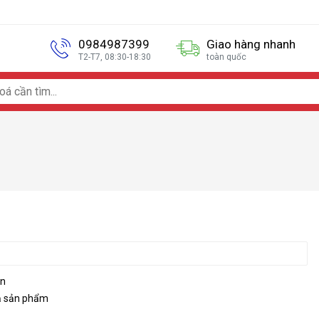
0984987399
Giao hàng nhanh
T2-T7, 08:30-18:30
toàn quốc
on
ả sản phẩm