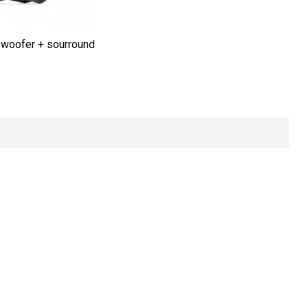
bwoofer + sourround
hàng giả
Cam kết uy tín chất lượng
 hiện có hàng
Uy tín trên 10 năm
ĐĂNG KÝ NHẬN TIN KHUYẾN MÃI