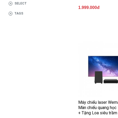
گزینه
SELECT
مناسب
1.999.000đ
باشد.
TAGS
digi-
follower.com/en/
bestfarsi.ir
خرید
فالوور
واقعی
اینستاگرام
خرید
فالوور با
کیفیت
اینستاگرام
Buy-
Instagram-
Máy chiếu laser Wem
Màn chiếu quang học 
Followers-
+ Tặng Loa siêu trầ
4.webp