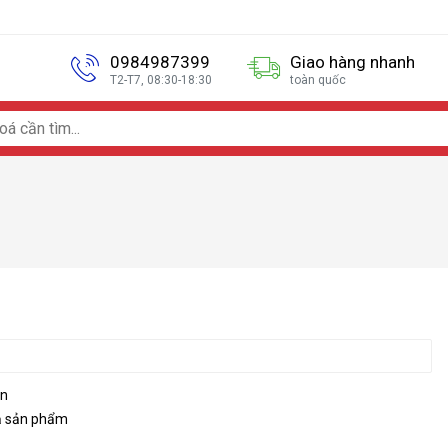
0984987399
Giao hàng nhanh
T2-T7, 08:30-18:30
toàn quốc
on
ả sản phẩm