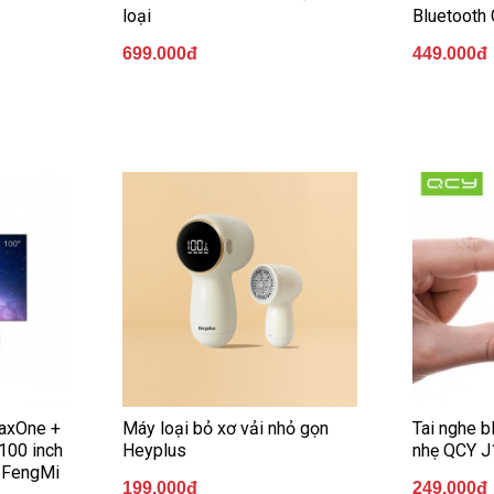
loại
Bluetooth 
699.000đ
449.000đ
axOne +
Máy loại bỏ xơ vải nhỏ gọn
Tai nghe b
100 inch
Heyplus
nhẹ QCY J
m FengMi
199.000đ
249.000đ