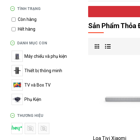
درگوگل.com
TÌNH TRẠNG
Còn hàng
اگر
Sản Phẩm Thỏa Đ
به
Hết hàng
دنبال
افزایش
DANH MỤC CON
اعتبار
Máy chiếu và phụ kiện
پیج
اینستاگرام
Thiết bị thông minh
خود
هستید،
TV và Box TV
خرید
فالوور
Phụ Kiện
از
هاب
THƯƠNG HIỆU
فالوور
می‌تواند
یک
Loa Tivi Xiaomi