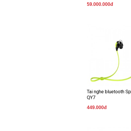
خرید
59.000.000đ
سابسکرایب
یوتیوب
Tai nghe bluetooth S
QY7
449.000đ