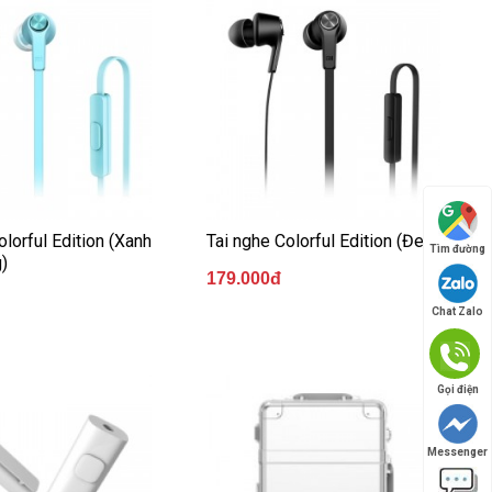
olorful Edition (Xanh
Tai nghe Colorful Edition (Đen)
Tìm đường
)
179.000đ
Chat Zalo
Gọi điện
Messenger