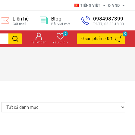
TIẾNG VIỆT
Đ
VND
Liên hệ
Blog
0984987399
Gửi mail
Bài viết mới
T2-T7, 08:30-18:30
0
0
0 sản phẩm - 0đ
Tài khoản
Yêu thích