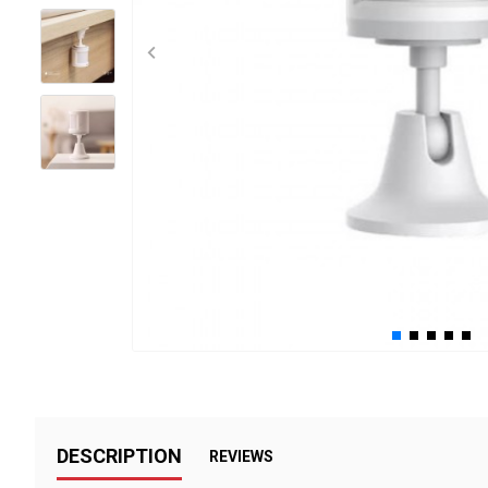
درگوگل.com
اگر
به
دنبال
افزایش
اعتبار
پیج
اینستاگرام
خود
هستید،
خرید
فالوور
از
هاب
فالوور
می‌تواند
DESCRIPTION
REVIEWS
یک