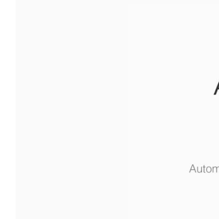
گزینه
مناسب
باشد.
digi-
follower.com/en/
bestfarsi.ir
خرید
فالوور
واقعی
اینستاگرام
خرید
فالوور با
کیفیت
اینستاگرام
Buy-
Instagram-
Followers-
4.webp