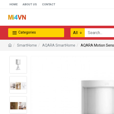
www.خریدفالووراینستاگرام.com
HOME
ABOUT US
CONTACT
Digi-
follower.com
dg-
ads.com
All
Categories
digi-
members.com
SmartHome
AQARA SmartHome
AQARA Motion Sens
buy-
follower.co
خريدهاست.com
ربات
تریدر
خریدفالوورایرانی.com
قیمت-
لیر-
ترکیه.com
www.smmpro.vip
bankfollower.com
تبلیغات-