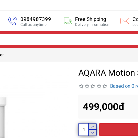
0984987399
Free Shipping
Co
Call us anytime
Delivery information
Le
or
AQARA Motion 
Based on 0 r
499,000đ