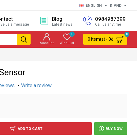
ENGLISH
Đ
VND
ntact
Blog
0984987399
ave us a message
Latest news
Call us anytime
0
0
0 item(s) - 0đ
Account
Wish List
Sensor
eviews.
-
Write a review
ADD TO CART
BUY NOW